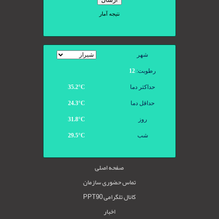
شهر
رطوبت:
12
حداکثر دما
35.2°С
حداقل دما
24.3°С
روز
31.8°С
شب
29.5°С
صفحه اصلی
تماس حضوری سازمان
کانال تلگرامی PPT90
اخبار