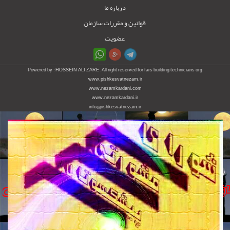
درباره ما
قوانین و مقررات سازمان
عضویت
Powered by : HOSSEIN ALI ZARE .All right reserved for fars building technicians org
www.pishkesvatnezam.ir
www.nezamkardani.com
www.nezamkardani.ir
info@pishkesvatnezam.ir