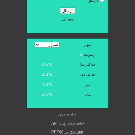
شهر
رطوبت:
9
حداکثر دما
35.6°С
حداقل دما
24.2°С
روز
33.3°С
شب
27.5°С
صفحه اصلی
تماس حضوری سازمان
کانال تلگرامی PPT90