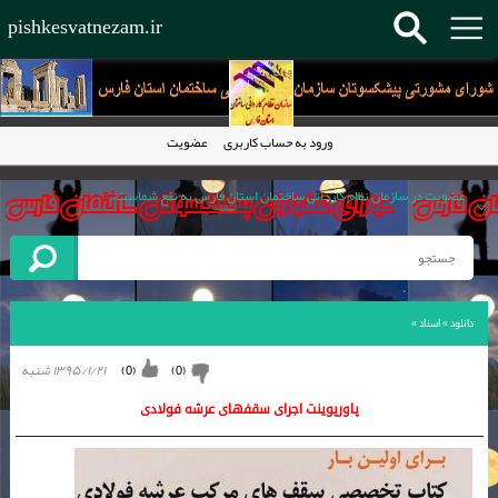
pishkesvatnezam.ir
ورود به حساب کاربری
عضویت
عضویت در سازمان نظام کاردانی ساختمان استان فارس به نفع شماست.
سال 1395 به تمام پیشکسوتان عزیز سازمان مبارک باد.
کاردان فنی ساختمان حلقه مفقوده در هرم ساخت وساز
سازمان نظام کاردانی ساختمان استان فارس پیشرو در تمام کشور
دانلود
»
اسناد
»
۱۳۹۵/۱/۲۱ شنبه
)
0
(
)
0
(
پاورپوینت اجرای سقفهای عرشه فولادی