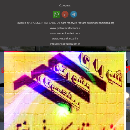
عضویت
Powered by : HOSSEIN ALI ZARE .All right reserved for fars building technicians org
www.pishkesvatnezam.ir
www.nezamkardani.com
www.nezamkardani.ir
info@pishkesvatnezam.ir