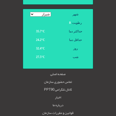
شهر
رطوبت:
8
حداکثر دما
35.7°С
حداقل دما
24.2°С
روز
32.4°С
شب
27.5°С
صفحه اصلی
تماس حضوری سازمان
کانال تلگرامی PPT90
اخبار
درباره ما
قوانین و مقررات سازمان