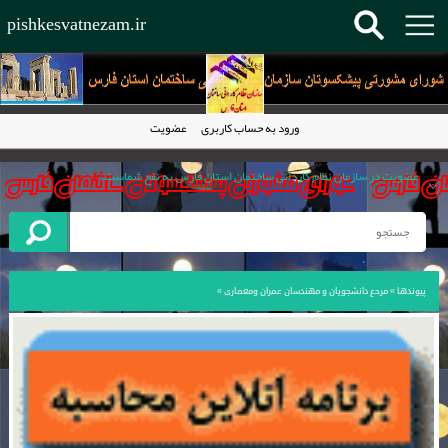
pishkesvatnezam.ir
ورود به حساب کاربری
عضویت
عضویت در سازمان نظام کاردانی ساختمان استان فارس به نفع شماست.
سال 1395 به تمام پیشکسوتان عزیز سازمان مبارک باد.
کاردان فنی ساختمان حلقه مفقوده در هرم ساخت وساز
سازمان نظام کاردانی ساختمان استان فارس پیشرو در تمام کشور
پیوندها
»
مرحع دانشجویان و مهندسان عمران ومعماری
»