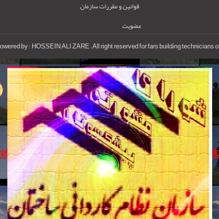
قوانین و مقررات سازمان
عضویت
owered by : HOSSEIN ALI ZARE .All right reserved for fars building technicians o
www.pishkesvatnezam.ir
www.nezamkardani.com
www.nezamkardani.ir
info@pishkesvatnezam.ir