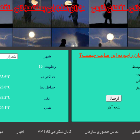
شهر
رطوبت:
10
حداکثر دما
35.6°С
حداقل دما
25.6°С
روز
33.2°С
شب
29.1°С
اصلی
تماس حضوری سازمان
کانال تلگرامی PPT90
اخبار
درب