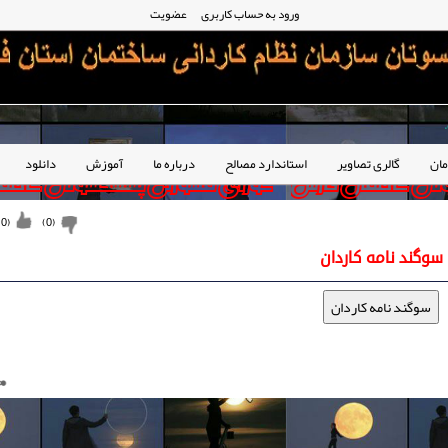
ورود به حساب کاربری
عضویت
ان
گالری تصاویر
استاندارد مصالح
درباره ما
آموزش
دانلود
)
0
(
)
0
(
سوگند نامه کاردان