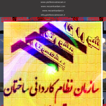
www.pishkesvatnezam.ir
www.nezamkardani.com
www.nezamkardani.ir
info@pishkesvatnezam.ir