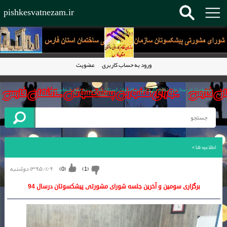
pishkesvatnezam.ir
ورود به حساب کاربری
عضویت
عضویت در سازمان نظام کاردانی ساختمان استان فارس به نفع شماست.
سال 1395 به تمام پیشکسوتان عزیز سازمان مبارک باد.
کاردان فنی ساختمان حلقه مفقوده در هرم ساخت وساز
سازمان نظام کاردانی ساختمان استان فارس پیشرو در تمام کشور
اطلاعیه ها
»
۱۳۹۵/۱/۹ دوشنبه
)
0
(
)
1
(
برگزاری سومین و آخرین جلسه شورای مشورتی پیشکسوتان درسال 94