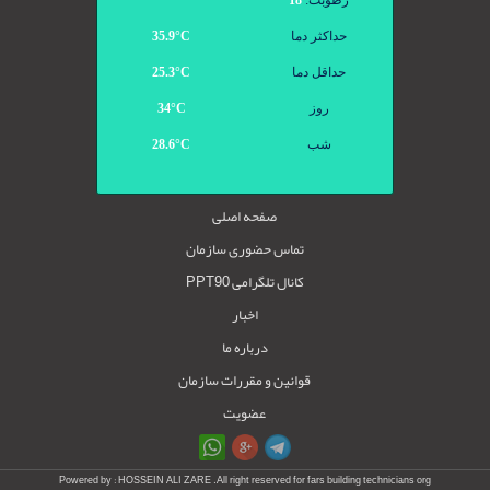
رطوبت:
18
حداکثر دما
35.9°С
حداقل دما
25.3°С
روز
34°С
شب
28.6°С
صفحه اصلی
تماس حضوری سازمان
کانال تلگرامی PPT90
اخبار
درباره ما
قوانین و مقررات سازمان
عضویت
Powered by : HOSSEIN ALI ZARE .All right reserved for fars building technicians org