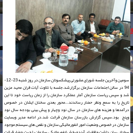
سومین وآخرین جلسه شورای مشورتی پیشکسوتان سازمان در روز شنبه 23-12-
94 در سالن اجتماعات سازمان برگزارشد.جلسه با تلاوت آیات قران محید مزین
شد و سپس ریاست سازمان آمار عملکرد سازمان را از زمان ریاست خود تا این
تاریخ را به سمع ونظر حضار رساندند...محور بعدی سخنان ایشان در خصوص
درآمدها و هزینه های سازمان در سال نود وچهار و پیش بینی بودجه سال نود
وپنج بود.سپس گزارش بازرسان سازمان قرائت شد.در ادامه مدیر وبسایت
سازمان در خصوص وضعیت امور انفورماتیکی سازمان و نقص های سیستم موجود
سخنانی بیان داشت و افقهای آینده بخش انفورماتیکی سازمان را جهت حضار قرائت